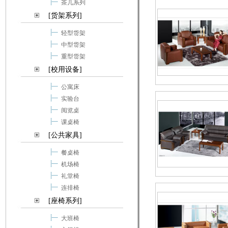
茶几系列
[货架系列]
轻型货架
中型货架
重型货架
[校用设备]
公寓床
实验台
阅览桌
课桌椅
[公共家具]
餐桌椅
机场椅
礼堂椅
连排椅
[座椅系列]
大班椅