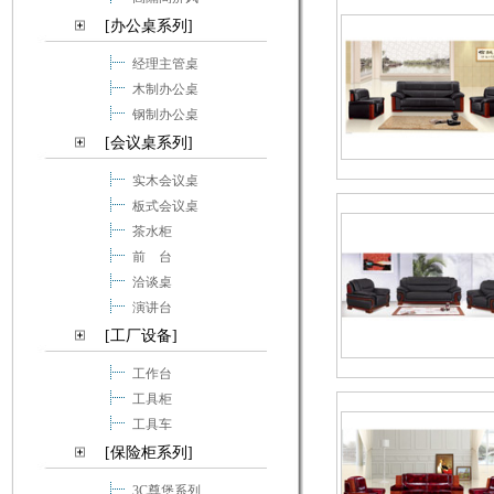
[办公桌系列]
经理主管桌
木制办公桌
钢制办公桌
[会议桌系列]
实木会议桌
板式会议桌
茶水柜
前 台
洽谈桌
演讲台
[工厂设备]
工作台
工具柜
工具车
[保险柜系列]
3C尊堡系列