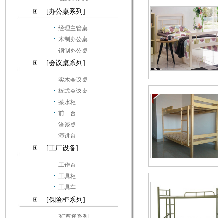
[办公桌系列]
经理主管桌
木制办公桌
钢制办公桌
[会议桌系列]
实木会议桌
板式会议桌
茶水柜
前 台
洽谈桌
演讲台
[工厂设备]
工作台
工具柜
工具车
[保险柜系列]
3C尊堡系列