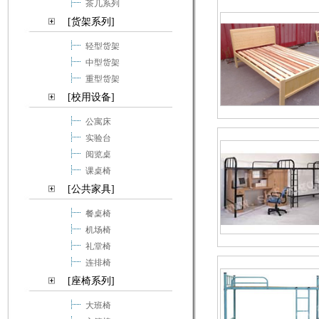
茶几系列
[货架系列]
轻型货架
中型货架
重型货架
[校用设备]
公寓床
实验台
阅览桌
课桌椅
[公共家具]
餐桌椅
机场椅
礼堂椅
连排椅
[座椅系列]
大班椅